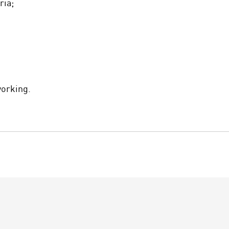
ria;
working.